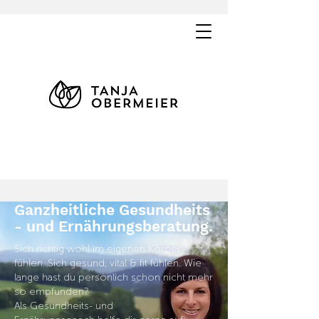
Ganzheitliche
Gesundheits
- und
Ernährungsberatung.
Sich richtig wohl im eigenen Körper
fühlen. Sich gesund, vital & fit fühlen. Wie
lange hast du persönlich schon nicht mehr
so empfunden?
Als
Gesundheits- und