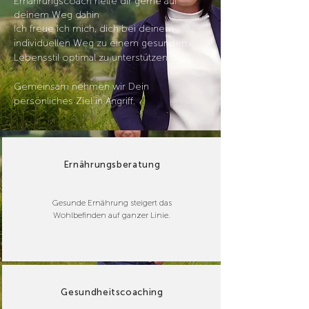
Ernährungscoach
helfe dir gerne auf
deinem Weg dahin
Ich freue ich mich,
dich bei deinem
individuellen Weg zu einem gesunden
Lebensstil
optimal
zu unterstützen.
Gemeinsam nehmen wir Dein
persönliches Ziel in Angriff.
Ernährungsberatung
Gesunde Ernährung steigert das
Wohlbefinden auf ganzer Linie.
Gesundheitscoaching