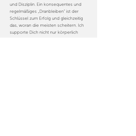
und Disziplin. Ein konsequentes und
regelmäßiges „Dranbleiben“ ist der
Schlüssel zum Erfolg und gleichzeitig
das, woran die meisten scheitern. Ich
supporte Dich nicht nur körperlich
sondern auch mental. So finden wir
zusammen einen Weg, der Dich
fordert aber nicht überfordert.
Tanja Obermeier
Geiersberg 6
94357 Konzell
T
09963 9433930